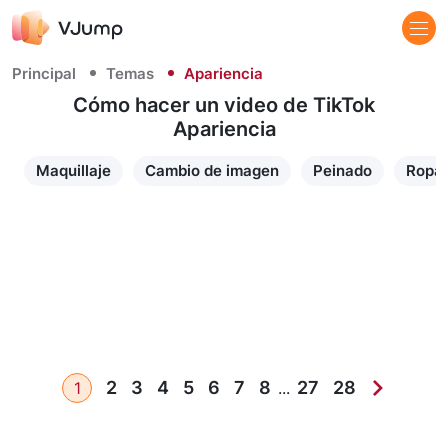
Principal
Temas
Apariencia
Cómo hacer un video de TikTok
Apariencia
Maquillaje
Cambio de imagen
Peinado
Ropa
2
3
4
5
6
7
8
27
28
1
...