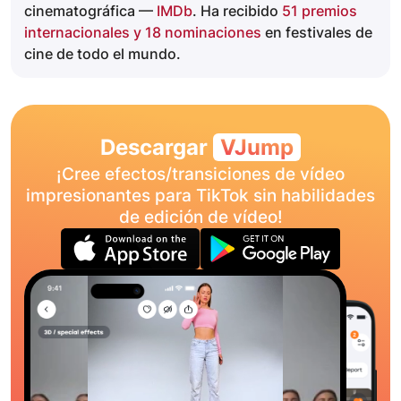
cinematográfica —
IMDb
. Ha recibido
51 premios
internacionales y 18 nominaciones
en festivales de
cine de todo el mundo.
Descargar
VJump
¡Cree efectos/transiciones de vídeo
impresionantes para TikTok sin habilidades
de edición de vídeo!