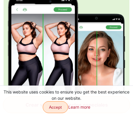
This website uses cookies to ensure you get the best experience
on our website.
Crear video con efectos especiales
Learn more
Accept