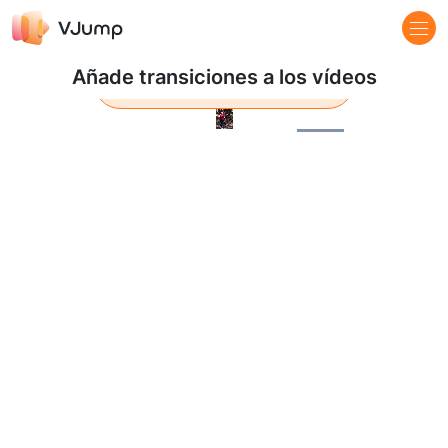
Añade transiciones a los vídeos
Saber más
Pause
Loaded
:
100.00%