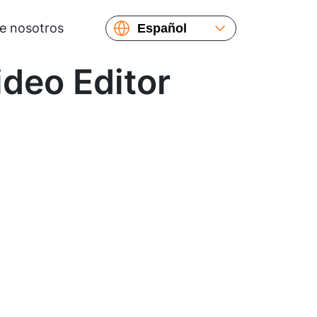
e nosotros
Español
English
deo Editor
Русский
Українська
Français
繁體中文
简体中文
日本語