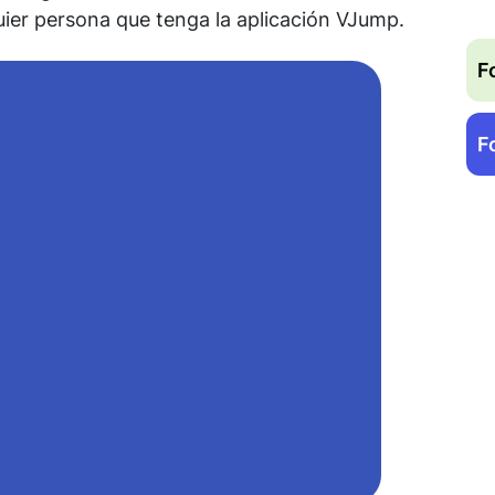
ier persona que tenga la aplicación VJump.
F
F