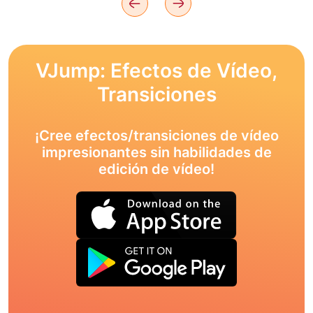
VJump: Efectos de Vídeo,
Transiciones
¡Cree efectos/transiciones de vídeo
impresionantes sin habilidades de
edición de vídeo!