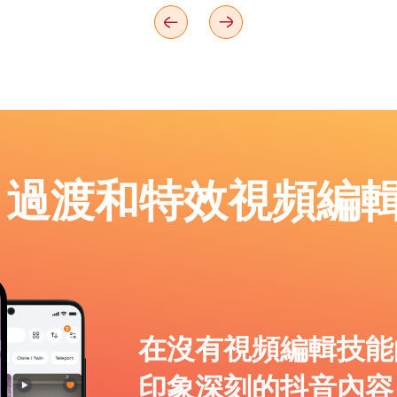
p：過渡和特效視頻編
在沒有視頻編輯技能
印象深刻的抖音內容