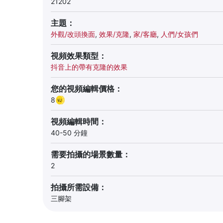
21202
主題：
外觀/改頭換面
,
效果/克隆
,
家/客廳
,
人們/女孩們
視頻效果類型：
抖音上的帶有克隆的效果
您的視頻編輯價格：
8
視頻編輯時間：
40-50 分鐘
需要拍攝的場景數量：
2
拍攝所需設備：
三腳架