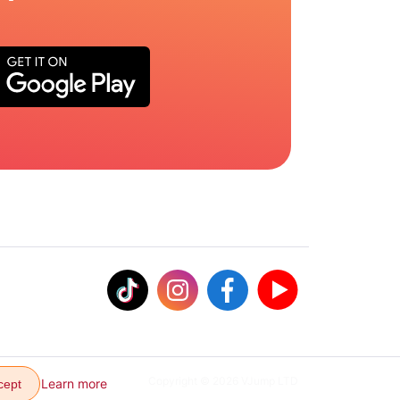
Copyright © 2026 VJump LTD
Learn more
cept