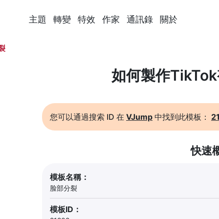
主題
轉變
特效
作家
通訊錄
關於
裂
如何製作TikTo
您可以通過搜索 ID 在
VJump
中找到此模板：
2
快速
模板名稱：
脸部分裂
模板ID：