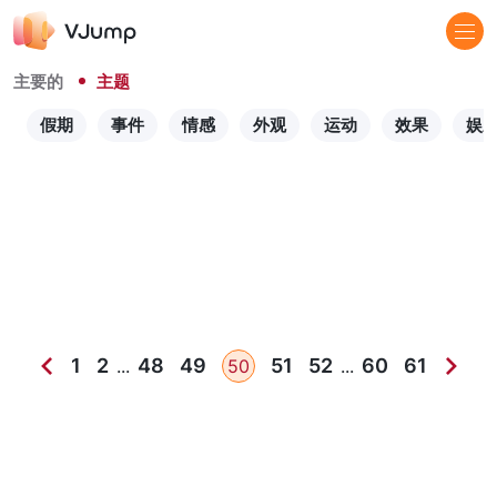
主要的
主题
假期
事件
情感
外观
运动
效果
娱
1
2
48
49
51
52
60
61
...
50
...