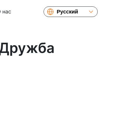
 нас
Русский
English
Español
Українська
о Дружба
Français
繁體中文
简体中文
日本語