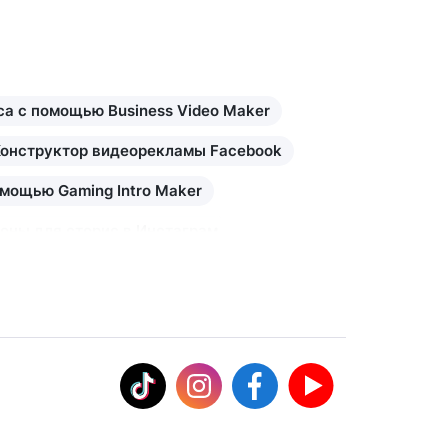
са с помощью Business Video Maker
онструктор видеорекламы Facebook
мощью Gaming Intro Maker
оны для сторис в Инстаграм
Шаблоны для мемов
торе
даление фонов из видео
Jump!
аблоны видео в видеоредакторе