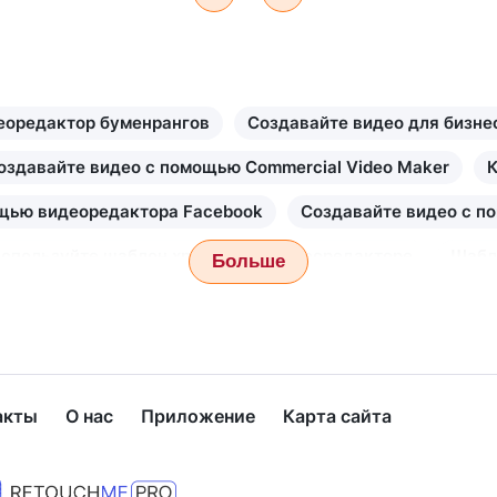
еоредактор буменрангов
Создавайте видео для бизне
оздавайте видео с помощью Commercial Video Maker
К
щью видеоредактора Facebook
Создавайте видео с по
спользуйте шаблон хромакея в видеоредакторе
Шабл
Больше
омощью видеоредактора Instagram
Создатель интро
ользуйте шаблоны анимированной графики в видеоредак
 видео с помощью приложения Retouchme от VJump!
У
акты
О нас
Приложение
Карта сайта
авайте потрясающие слайд-шоу с помощью приложения V
я социальных сетей в видеоредакторе
Используйте ш