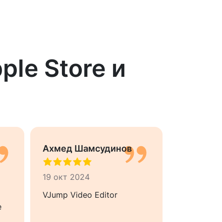
le Store и
Ахмед Шамсудинов
Oleksiy 
19 окт 2024
16 июн 20
VJump Video Editor
Thanks for
e