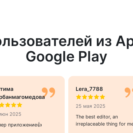
льзователей из App
Google Play
тима
Lera_7788
рбанмагомедова
25 мая 2025
 июн 2025
The best editor, an
irreplaceable thing for m
пер приложение👍