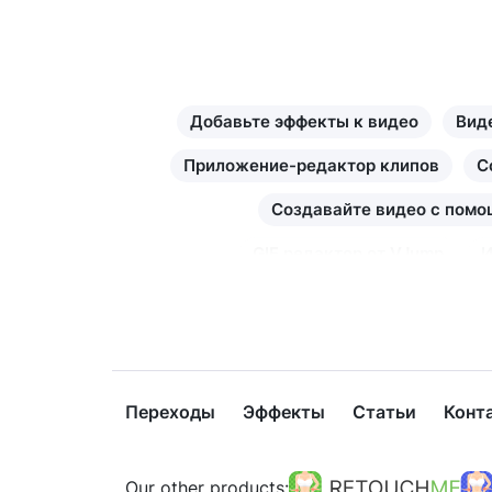
Добавьте эффекты к видео
Вид
Приложение-редактор клипов
С
Создавайте видео с помо
GIF редактор от VJump
И
Создавайте видео с п
Исп
Как удалить объект из
Переходы
Эффекты
Статьи
Конт
Созд
Используйте шаблоны видео дл
Our other products: