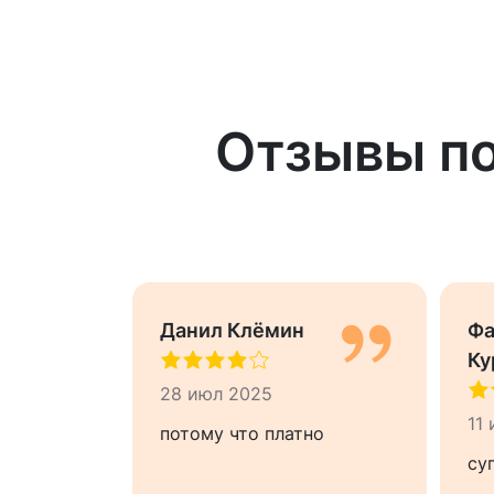
Отзывы по
Данил Клёмин
Фа
Ку
28 июл 2025
11
rfect app
потому что платно
g to take
су
nstagram