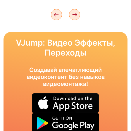
VJump: Видео Эффекты,
Переходы
Создавай впечатляющий
видеоконтент без навыков
видеомонтажа!