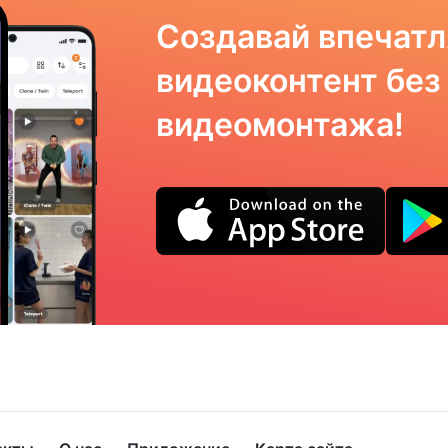
Создавай впечат
видеоконтент без
видеомонтажа!