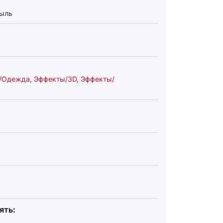
пыль
ь/Одежда
,
Эффекты/3D
,
Эффекты/
ять: