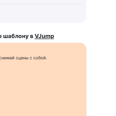
о шаблону в
VJump
снимай сцены с собой.