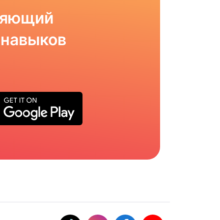
ляющий
 навыков