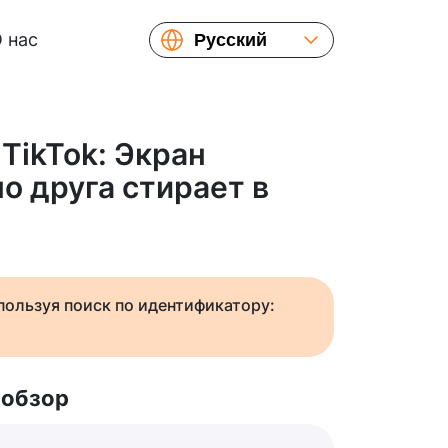
 нас
Русский
English
Español
Українська
TikTok: Экран
Français
о друга стирает в
繁體中文
简体中文
日本語
спользуя поиск по идентификатору:
 обзор