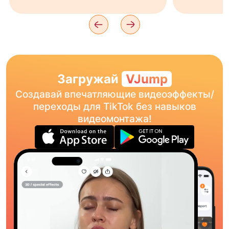
Загружай
VJump
Создавай впечатляющие видеоэффекты/
переходы для TikTok без навыков
видеомонтажа!