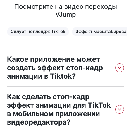
Посмотрите на видео переходы
VJump
Силуэт челлендж TikTok
Эффект масштабировани
Какое приложение может
создать эффект стоп-кадр
анимации в Tiktok?
Приложение VJump может создавать эффект
Как сделать стоп-кадр
покадровой анимации в Tiktok. Вам нужно просто
перейти по ссылке для скачивания, установить
эффект анимации для TikTok
приложение и следовать инструкциям. Он прост в
в мобильном приложении
использовании, и вы можете получить результат в
видеоредактора?
короткие сроки.