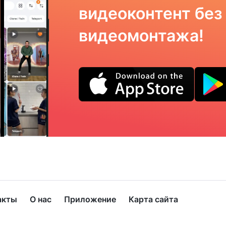
видеоконтент без
видеомонтажа!
акты
О нас
Приложение
Карта сайта