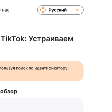
 нас
Русский
English
Español
Українська
 TikTok: Устраиваем
Français
繁體中文
简体中文
日本語
спользуя поиск по идентификатору:
 обзор