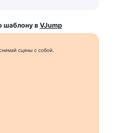
о шаблону в
VJump
снимай сцены с собой.