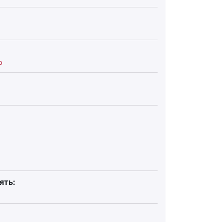
р
ять: