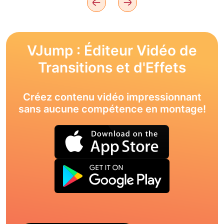
VJump : Éditeur Vidéo de
Transitions et d'Effets
Créez contenu vidéo impressionnant
sans aucune compétence en montage!