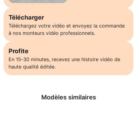
Télécharger
Téléchargez votre vidéo et envoyez la commande
à nos monteurs vidéo professionnels.
Profite
En 15-30 minutes, recevez une histoire vidéo de
haute qualité éditée.
En savoir plus
Modèles similaires