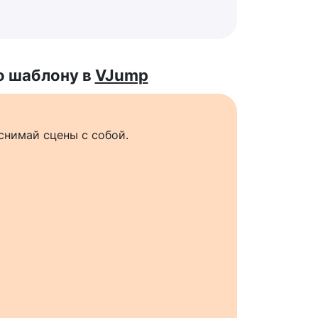
о шаблону в
VJump
снимай сцены с собой.