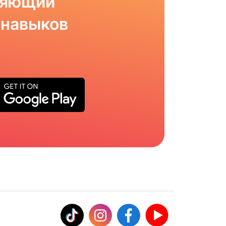
ляющий
 навыков