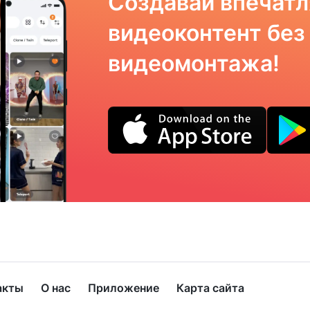
Создавай впечат
видеоконтент без
видеомонтажа!
акты
О нас
Приложение
Карта сайта