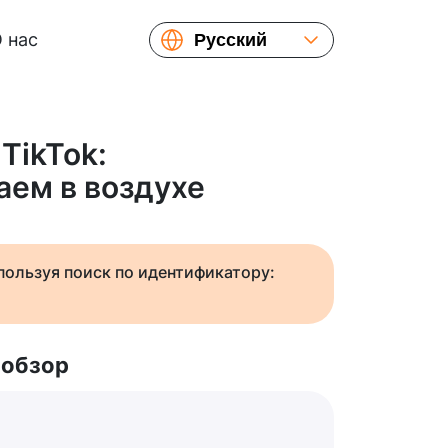
 нас
Русский
English
Español
Українська
TikTok:
Français
аем в воздухе
繁體中文
简体中文
日本語
спользуя поиск по идентификатору:
 обзор