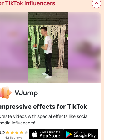
or TikTok influencers
Impressive effects for TikTok
Create videos with special effects like social
media influencers!
4.2
42
Reviews