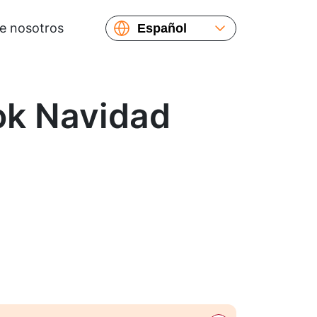
e nosotros
Español
English
Русский
Українська
ok Navidad
Français
繁體中文
简体中文
日本語