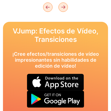
VJump: Efectos de Vídeo,
Transiciones
¡Cree efectos/transiciones de vídeo
impresionantes sin habilidades de
edición de vídeo!