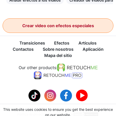
Añadir efectos a los vídeos
Creador de vídeos para
Crear video con efectos especiales
Transiciones
Efectos
Artículos
Contactos
Sobre nosotros
Aplicación
Mapa del sitio
Our other products:
This website uses cookies to ensure you get the best experience
Política de privacidad
Términos de Uso
on our website.