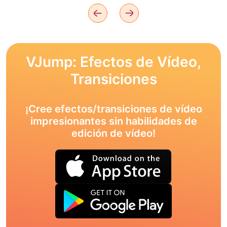
VJump: Efectos de Vídeo,
Transiciones
¡Cree efectos/transiciones de vídeo
impresionantes sin habilidades de
edición de vídeo!