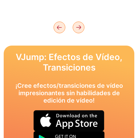
VJump: Efectos de Vídeo,
Transiciones
¡Cree efectos/transiciones de vídeo
impresionantes sin habilidades de
edición de vídeo!