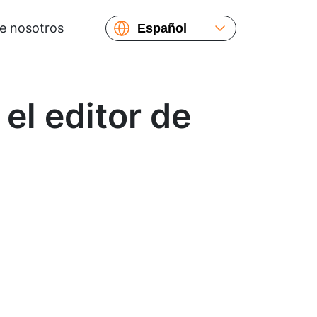
e nosotros
Español
English
Русский
Українська
el editor de
Français
繁體中文
简体中文
日本語