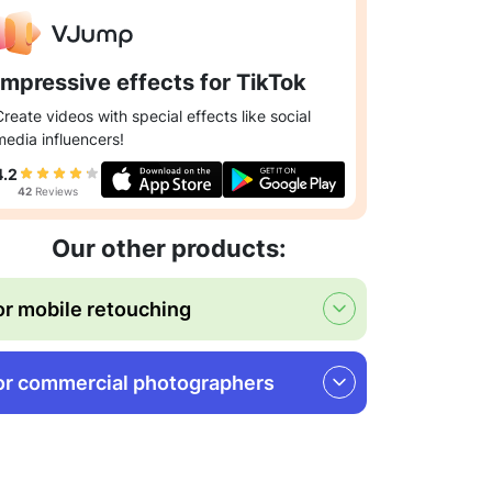
Impressive effects for TikTok
Create videos with special effects like social
media influencers!
4.2
42
Reviews
Our other products:
or mobile retouching
or commercial photographers