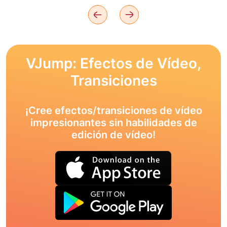
VJump: Efectos de Vídeo,
Transiciones
¡Cree efectos/transiciones de vídeo
impresionantes sin habilidades de
edición de vídeo!