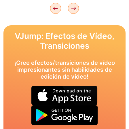
VJump: Efectos de Vídeo,
Transiciones
¡Cree efectos/transiciones de vídeo
impresionantes sin habilidades de
edición de vídeo!