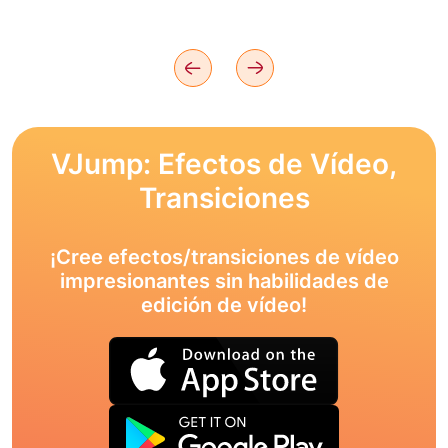
VJump: Efectos de Vídeo,
Transiciones
¡Cree efectos/transiciones de vídeo
impresionantes sin habilidades de
edición de vídeo!