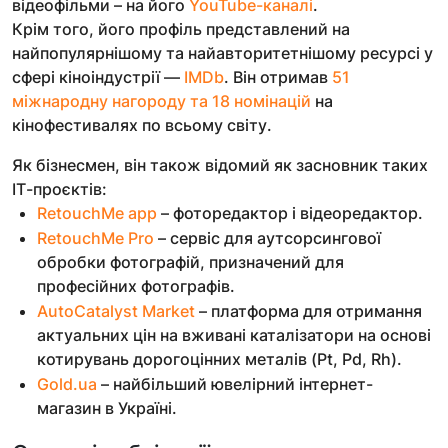
відеофільми – на його
YouTube-каналі
.
Крім того, його профіль представлений на
найпопулярнішому та найавторитетнішому ресурсі у
сфері кіноіндустрії —
IMDb
. Він отримав
51
міжнародну нагороду та 18 номінацій
на
кінофестивалях по всьому світу.
Як бізнесмен, він також відомий як засновник таких
ІТ-проєктів:
RetouchMe app
– фоторедактор і відеоредактор.
RetouchMe Pro
– сервіс для аутсорсингової
обробки фотографій, призначений для
професійних фотографів.
AutoCatalyst Market
– платформа для отримання
актуальних цін на вживані каталізатори на основі
котирувань дорогоцінних металів (Pt, Pd, Rh).
Gold.ua
– найбільший ювелірний інтернет-
магазин в Україні.