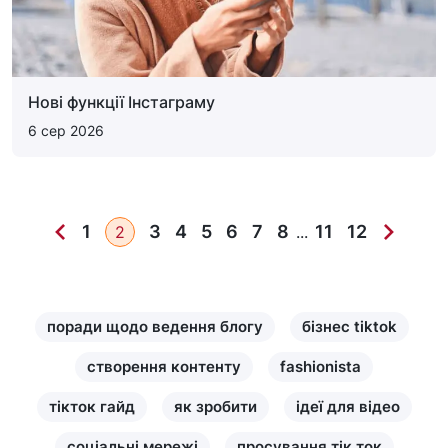
Нові функції Інстаграму
6 сер 2026
1
3
4
5
6
7
8
11
12
2
...
поради щодо ведення блогу
бізнес tiktok
створення контенту
fashionista
тікток гайд
як зробити
ідеї для відео
соціальні мережі
просування тік ток