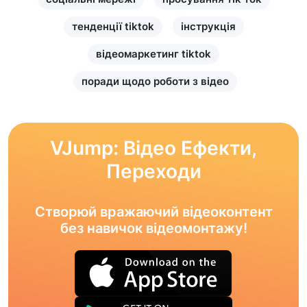
тенденції tiktok
інструкція
відеомаркетинг tiktok
поради щодо роботи з відео
VJump: Відео Ефекти,
Переходи
Створюй вражаючий відеоконтент
без навичок відеомонтажу!