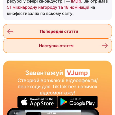
ресурсі у сфері кіноіндустрії —
IMDb
. Він отримав
51 міжнародну нагороду та 18 номінацій
на
кінофестивалях по всьому світу.
Попередня стаття
Наступна стаття
Завантажуй
VJump
Створюй вражаючі відеоефекти/
переходи для TikTok без навичок
відеомонтажу!