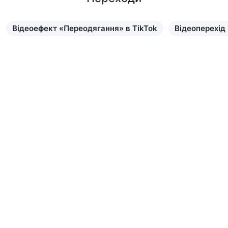
Відеоефект «Переодягання» в TikTok
Відеоперехід
Дізнатися більше