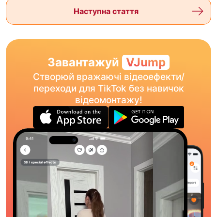
Наступна стаття
Завантажуй
VJump
Створюй вражаючі відеоефекти/
переходи для TikTok без навичок
відеомонтажу!