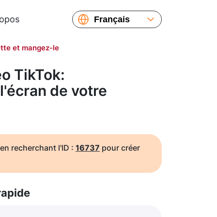
ropos
Français
English
ette et mangez-le
Español
Русский
o TikTok:
Українська
l'écran de votre
繁體中文
简体中文
日本語
en recherchant l'ID :
16737
pour créer
rapide