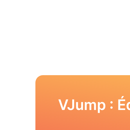
VJump : Éd