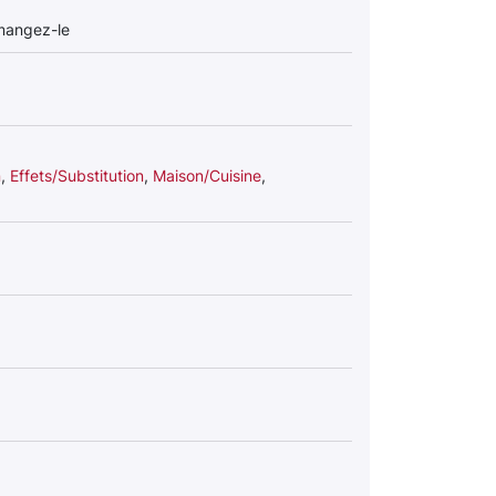
 mangez-le
n
,
Effets/Substitution
,
Maison/Cuisine
,