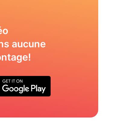
éo
ns aucune
ntage!