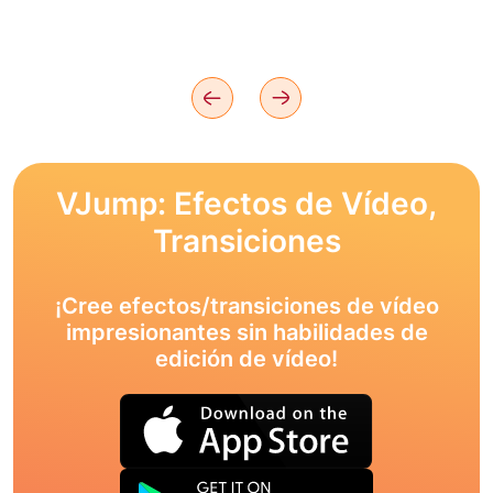
VJump: Efectos de Vídeo,
Transiciones
¡Cree efectos/transiciones de vídeo
impresionantes sin habilidades de
edición de vídeo!