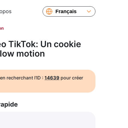
ropos
Français
English
on
Español
Русский
o TikTok: Un cookie
Українська
slow motion
繁體中文
简体中文
日本語
en recherchant l'ID :
14639
pour créer
rapide