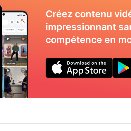
Créez contenu vid
impressionnant sa
compétence en mo