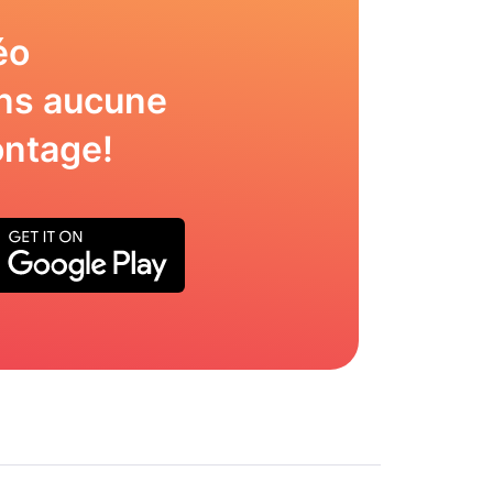
éo
ns aucune
ntage!