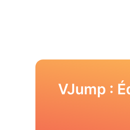
VJump : Éd