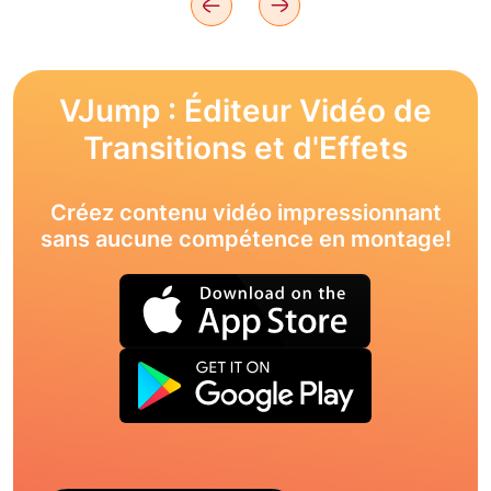
VJump : Éditeur Vidéo de
Transitions et d'Effets
Créez contenu vidéo impressionnant
sans aucune compétence en montage!