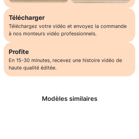
Télécharger
Téléchargez votre vidéo et envoyez la commande
à nos monteurs vidéo professionnels.
Profite
En 15-30 minutes, recevez une histoire vidéo de
haute qualité éditée.
En savoir plus
Modèles similaires