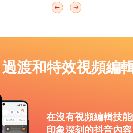
p：過渡和特效視頻編
在沒有視頻編輯技能
印象深刻的抖音內容