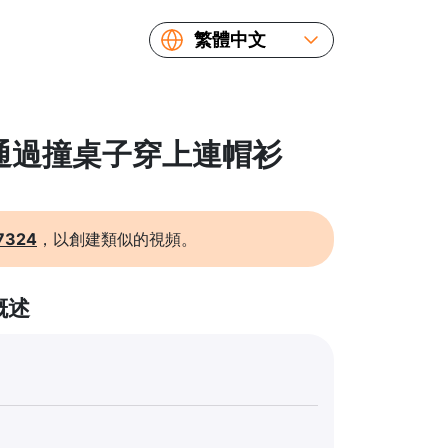
繁體中文
English
Español
Русский
: 通過撞桌子穿上連帽衫
Українська
Français
简体中文
7324
，以創建類似的視頻。
日本語
概述