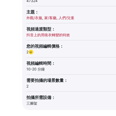
47324
主題：
外觀/衣服
,
家/客廳
,
人們/兒童
視頻過渡類型：
抖音上的用衛衣轉變的特效
您的視頻編輯價格：
2
視頻編輯時間：
10-20 分鐘
需要拍攝的場景數量：
2
拍攝所需設備：
三腳架