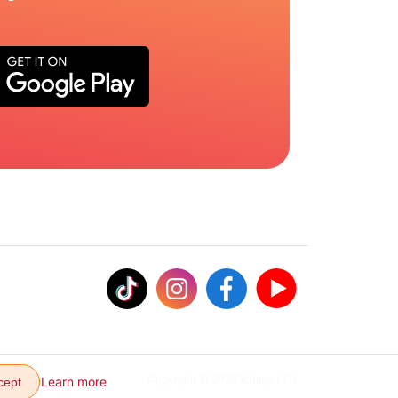
Copyright © 2026 VJump LTD
Learn more
cept