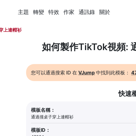
主題
轉變
特效
作家
通訊錄
關於
穿上連帽衫
如何製作TikTok視頻
您可以通過搜索 ID 在
VJump
中找到此模板：
4
快速
模板名稱：
通過撞桌子穿上連帽衫
模板ID：