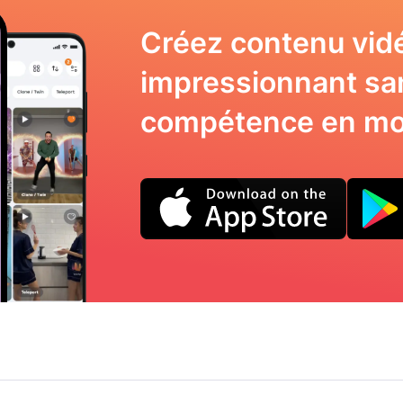
Créez contenu vid
impressionnant sa
compétence en mo