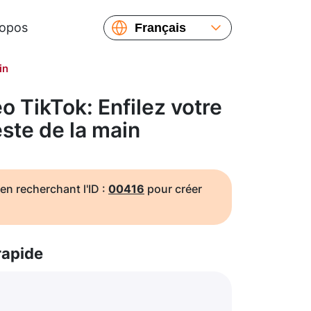
ropos
Français
English
in
Español
Русский
 TikTok: Enfilez votre
Українська
ste de la main
繁體中文
简体中文
日本語
en recherchant l'ID :
00416
pour créer
rapide