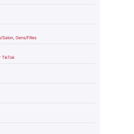
n/Salon
,
Gens/Filles
r TikTok