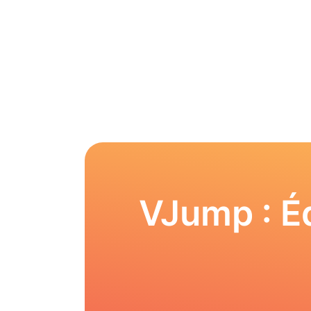
VJump : Éd