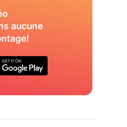
éo
ns aucune
ntage!