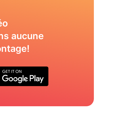
éo
ns aucune
ntage!