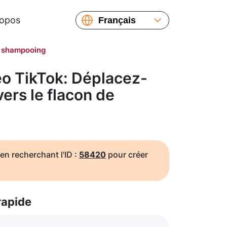
ropos
Français
English
e shampooing
Español
Русский
o TikTok: Déplacez-
Українська
vers le flacon de
繁體中文
简体中文
日本語
en recherchant l'ID :
58420
pour créer
rapide