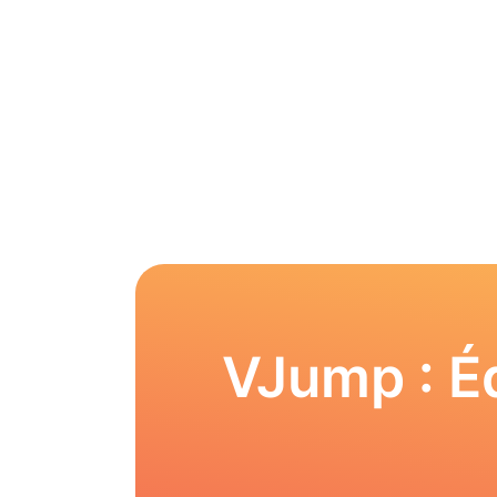
VJump : Éd