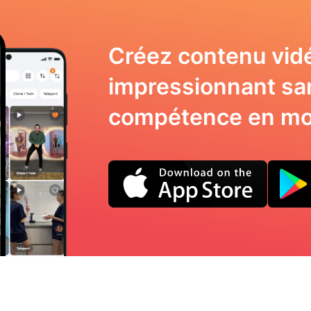
Créez contenu vid
impressionnant sa
compétence en mo