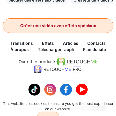
Ajouter des effets aux vidéos
Créateur de vidéos po
Créer une vidéo avec effets spéciaux
Transitions
Effets
Articles
Contacts
À propos
Télécharger l'appli
Plan du site
Our other products:
This website uses cookies to ensure you get the best experience
Politique de confidentialité
Conditions d'utilisation
on our website.