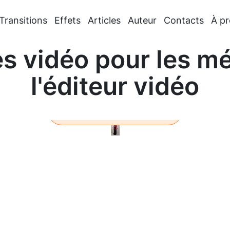
Transitions
Effets
Articles
Auteur
Contacts
À p
les vidéo pour les m
l'éditeur vidéo
En savoir plus
Loaded
:
100.00%