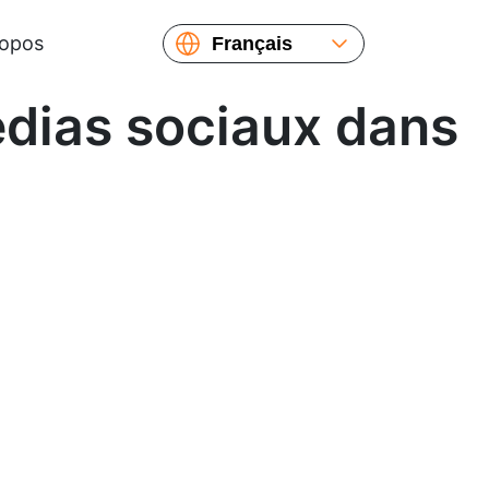
ropos
Français
English
édias sociaux dans
Español
Русский
Українська
繁體中文
简体中文
日本語