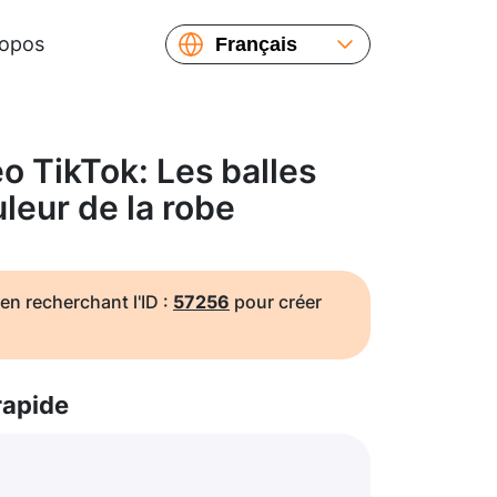
ropos
Français
English
Español
Русский
 TikTok: Les balles
Українська
leur de la robe
繁體中文
简体中文
日本語
en recherchant l'ID :
57256
pour créer
rapide