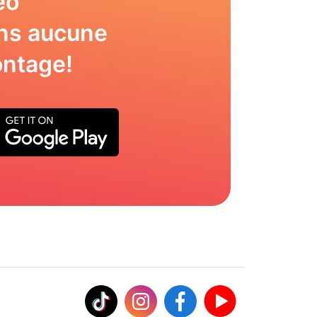
éo
ns aucune
ntage!