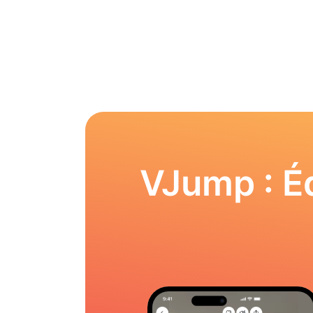
VJump : Éd