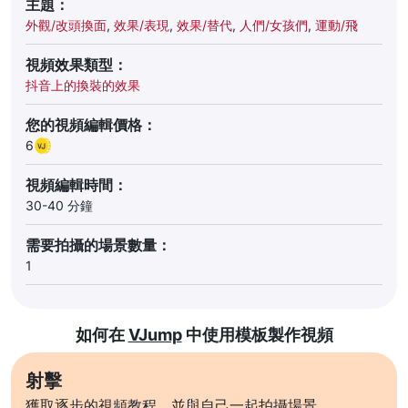
主題：
外觀/改頭換面
,
效果/表現
,
效果/替代
,
人們/女孩們
,
運動/飛
視頻效果類型：
抖音上的換裝的效果
您的視頻編輯價格：
6
視頻編輯時間：
30-40 分鐘
需要拍攝的場景數量：
1
如何在
VJump
中使用模板製作視頻
射擊
獲取逐步的視頻教程，並與自己一起拍攝場景。