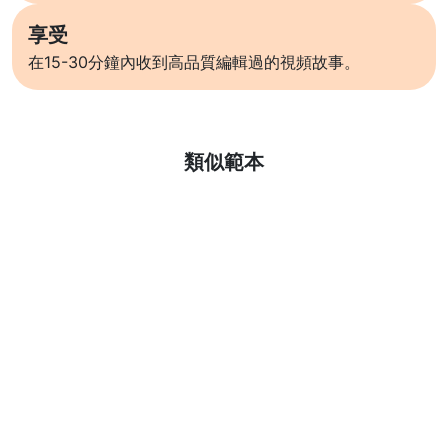
享受
在15-30分鐘內收到高品質編輯過的視頻故事。
了解更多
類似範本