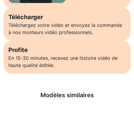
Télécharger
Téléchargez votre vidéo et envoyez la commande
à nos monteurs vidéo professionnels.
Profite
En 15-30 minutes, recevez une histoire vidéo de
haute qualité éditée.
En savoir plus
Modèles similaires