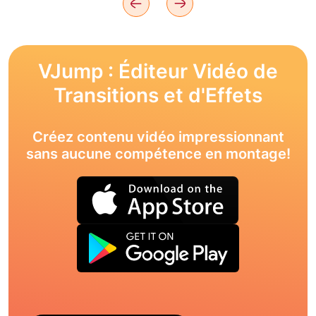
VJump : Éditeur Vidéo de
Transitions et d'Effets
Créez contenu vidéo impressionnant
sans aucune compétence en montage!