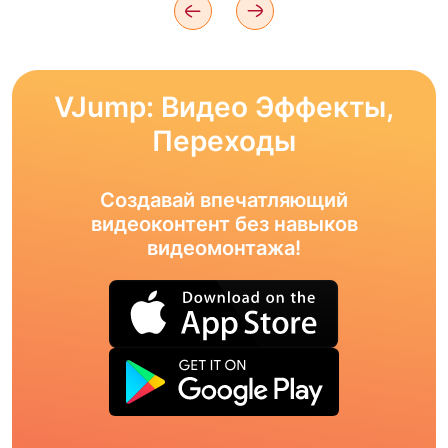
VJump: Видео Эффекты,
Переходы
Создавай впечатляющий
видеоконтент без навыков
видеомонтажа!