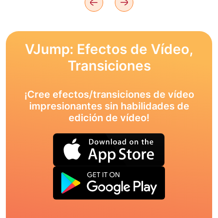
VJump: Efectos de Vídeo,
Transiciones
¡Cree efectos/transiciones de vídeo
impresionantes sin habilidades de
edición de vídeo!