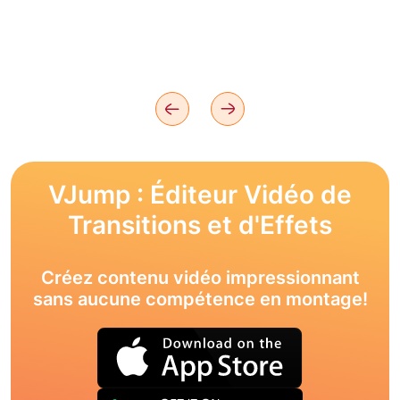
VJump : Éditeur Vidéo de
Transitions et d'Effets
Créez contenu vidéo impressionnant
sans aucune compétence en montage!