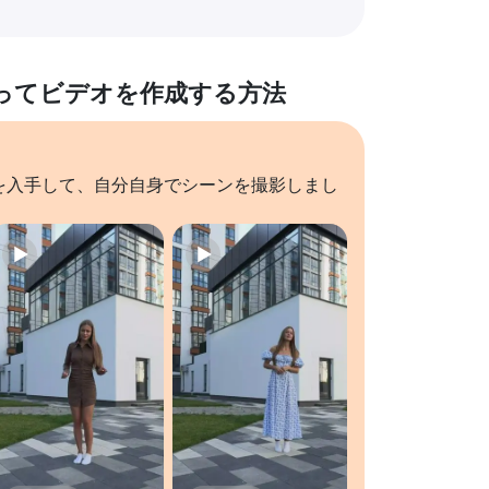
ってビデオを作成する方法
を入手して、自分自身でシーンを撮影しまし