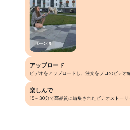
アップロード
ビデオをアップロードし、注文をプロのビデオ
楽しんで
15～30分で高品質に編集されたビデオストー