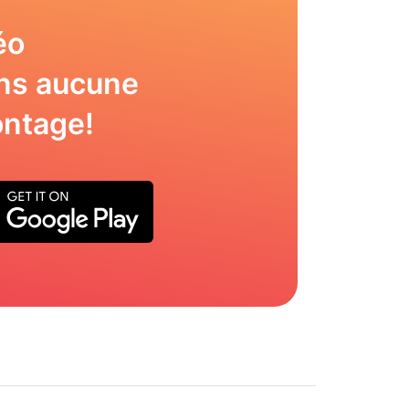
éo
ns aucune
ntage!