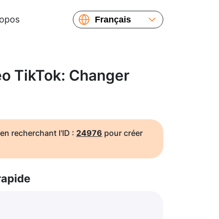
ropos
Français
English
Español
Русский
o TikTok: Changer
Українська
繁體中文
简体中文
日本語
en recherchant l'ID :
24976
pour créer
rapide