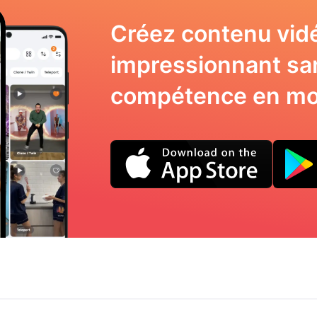
Créez contenu vid
impressionnant sa
compétence en mo