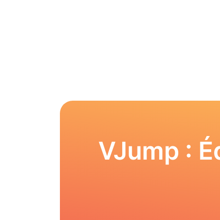
VJump : Éd