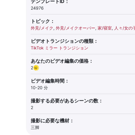
テンプレートID：
24976
トピック：
外見/メイク
,
外見/メイクオーバー
,
家/寝室
,
人々/女の
ビデオトランジションの種類：
TikTok ミラー トランジション
あなたのビデオ編集の価格：
2
ビデオ編集時間：
10-20 分
撮影する必要があるシーンの数：
2
撮影に必要な機材：
三脚