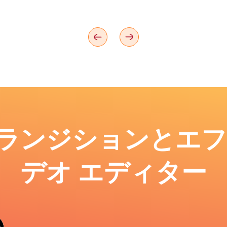
: トランジションとエ
デオ エディター