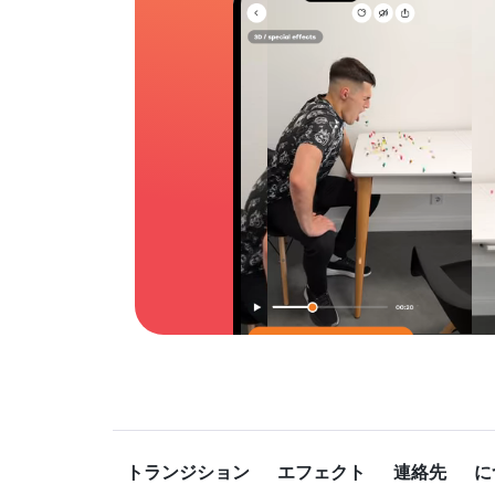
トランジション
エフェクト
連絡先
に