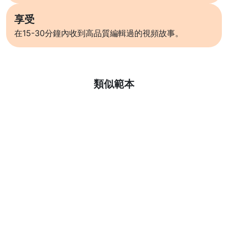
享受
在15-30分鐘內收到高品質編輯過的視頻故事。
了解更多
類似範本