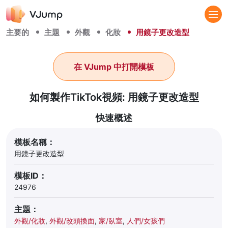
主要的
主題
外觀
化妝
用鏡子更改造型
在 VJump 中打開模板
如何製作TikTok視頻: 用鏡子更改造型
快速概述
模板名稱：
用鏡子更改造型
模板ID：
24976
主題：
外觀/化妝
,
外觀/改頭換面
,
家/臥室
,
人們/女孩們