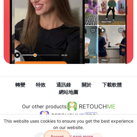
轉變
特效
通訊錄
關於
下載軟體
網站地圖
Our other products:
This website uses cookies to ensure you get the best experience
on our website.
Learn more
Accept