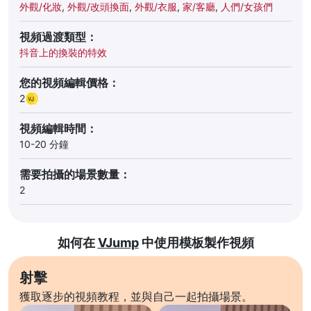
外觀/化妝
,
外觀/改頭換面
,
外觀/衣服
,
家/客廳
,
人們/女孩們
視頻過渡類型：
抖音上的換裝的特效
您的視頻編輯價格：
2
視頻編輯時間：
10-20 分鐘
需要拍攝的場景數量：
2
如何在
VJump
中使用模板製作視頻
射擊
獲取逐步的視頻教程，並與自己一起拍攝場景。