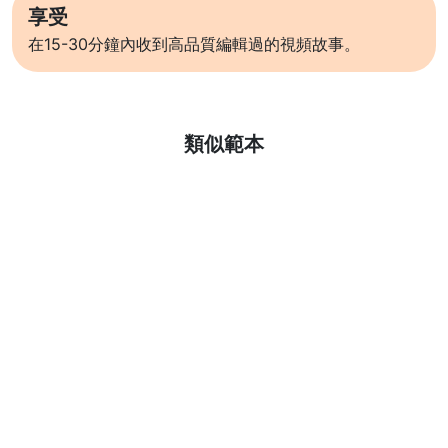
享受
在15-30分鐘內收到高品質編輯過的視頻故事。
了解更多
類似範本