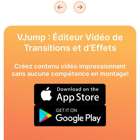
VJump : Éditeur Vidéo de
Transitions et d'Effets
Créez contenu vidéo impressionnant
sans aucune compétence en montage!