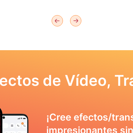
ectos de Vídeo, Tr
¡Cree efectos/tran
impresionantes sin