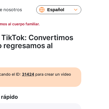
e nosotros
Español
English
os al cuerpo familiar.
Русский
Українська
 TikTok: Convertimos
Français
o regresamos al
繁體中文
简体中文
日本語
ando el ID:
31424
para crear un video
rápido