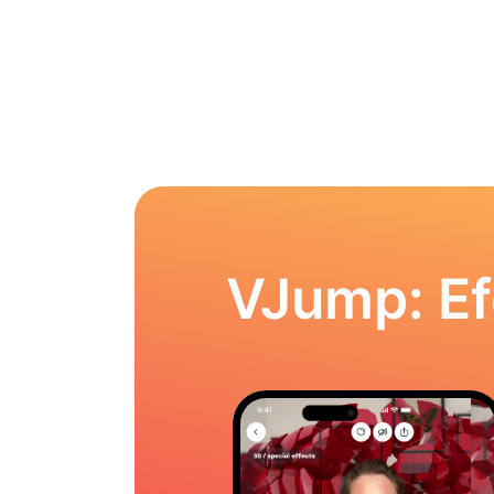
VJump: Ef