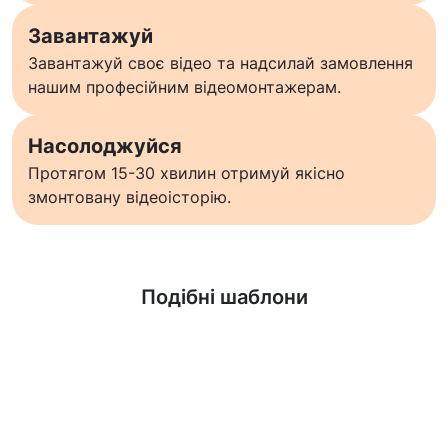
Завантажуй
Завантажуй своє відео та надсилай замовлення
нашим професійним відеомонтажерам.
Насолоджуйся
Протягом 15-30 хвилин отримуй якісно
змонтовану відеоісторію.
Дізнатися більше
Подібні шаблони