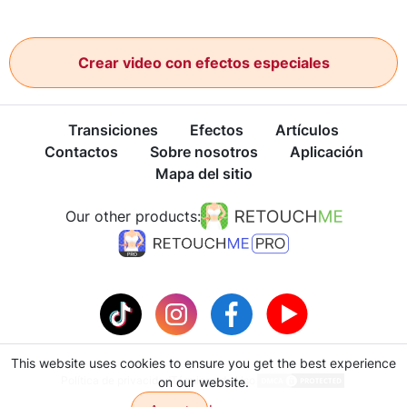
Crear video con efectos especiales
Transiciones
Efectos
Artículos
Contactos
Sobre nosotros
Aplicación
Mapa del sitio
Our other products:
This website uses cookies to ensure you get the best experience
Política de privacidad
Términos de Uso
on our website.