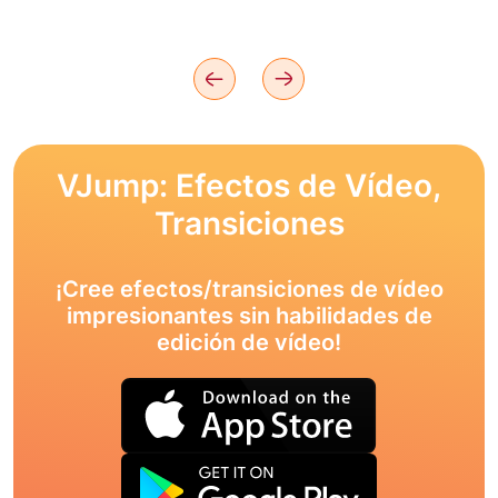
VJump: Efectos de Vídeo,
Transiciones
¡Cree efectos/transiciones de vídeo
impresionantes sin habilidades de
edición de vídeo!